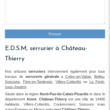
Envoyer
E.D.S.M, serrurier à Château-
Thierry
Nos artisans
serruriers
interviennent également pour tous
travaux de
serrurerie générale
à
Crépy-en-Valois
,
Belleu
,
Soissons
,
Fère-en-Tardenois
,
Villers-Cotterêts
ou
La Ferté-
sous-Jouarre
.
Située dans la région
Nord-Pas-de-Calais-Picardie
et dans le
département
Aisne
,
Château-Thierry
est une ville de 14480
habitants. Villers-Cotterêts, Coulommiers, Soissons mais
aussi Épernay ou Meaux entourent
Château-Thierry
.