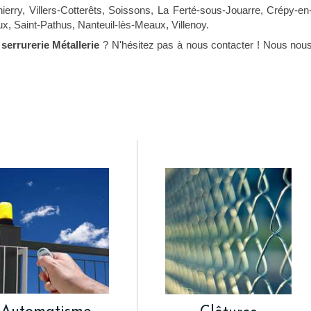
erry, Villers-Cotterêts, Soissons, La Ferté-sous-Jouarre, Crépy-en
ux, Saint-Pathus, Nanteuil-lès-Meaux, Villenoy.
e
serrurerie Métallerie
? N'hésitez pas à nous contacter ! Nous nou