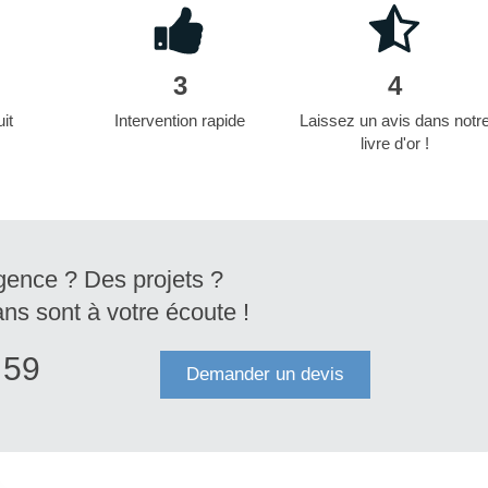
3
4
it
Intervention rapide
Laissez un avis dans notr
livre d'or !
gence ? Des projets ?
ans sont à votre écoute !
 59
Demander un devis