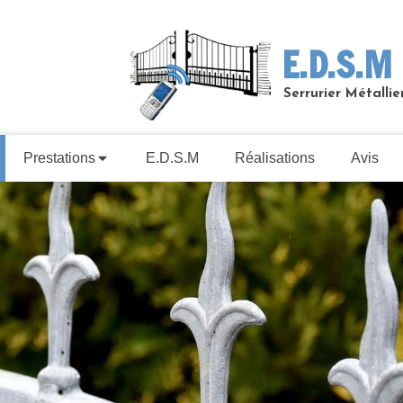
E.D.S.M
Serrurier Métallie
Prestations
E.D.S.M
Réalisations
Avis