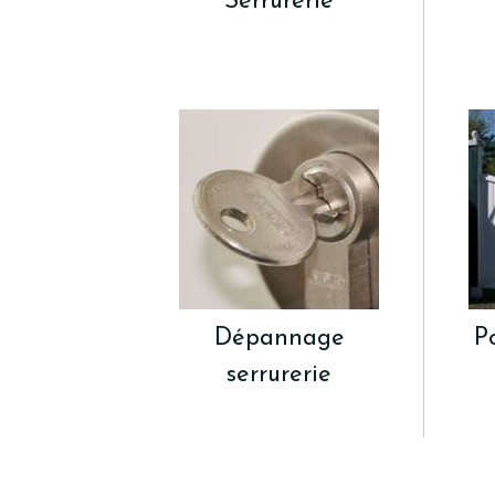
Serrurerie
Dépannage
P
serrurerie