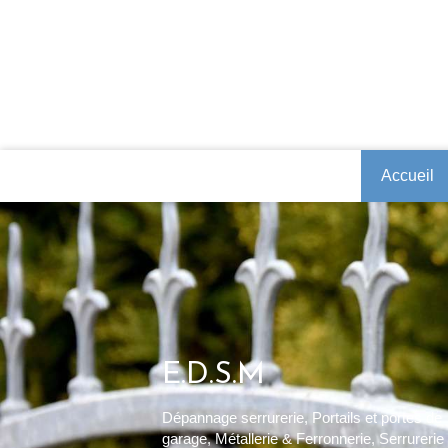
Accueil
E.D.S.M
Dépannage serrurerie, Portails et portes de
garage, Métallerie & Ferronnerie, Serrurerie